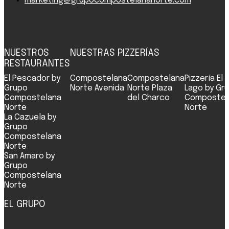
marketing@grupocompostelananorte.com
NUESTROS
NUESTRAS PIZZERÍAS
RESTAURANTES
El Pescador by
Compostelana
Compostelana
Pizzería El
Grupo
Norte Avenida
Norte Plaza
Lago by Gr
Compostelana
del Charco
Compostel
Norte
Norte
La Cazuela by
Grupo
Compostelana
Norte
San Amaro by
Grupo
Compostelana
Norte
EL GRUPO